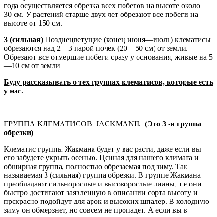
года осуществляется обрезка всех побегов на высоте около
30 см. У растений старше двух лет обрезают все побеги на
высоте от 150 см.
3 (сильная)
Позднецветущие (конец июня—июль) клематисы
обрезаются над 2—3 парой почек (20—50 см) от земли.
Обрезают все отмершие побеги сразу у основания, живые на 5
—10 см от земли
Буду рассказывать о тех группах клематисов, которые есть
у нас.
ГРУППА КЛЕМАТИСОВ JACKMANII.
(Это
3 -я
группа
обрезки)
Клематис группы Жакмана будет у вас расти, даже если вы
его забудете укрыть осенью. Ценная для нашего климата и
обширная группа, полностью обрезаемая под зиму. Так
называемая 3 (сильная) группа обрезки. В группе Жакмана
преобладают сильнорослые и высокорослые лианы, т.е они
быстро достигают заявленную в описании сорта высоту и
прекрасно подойдут для арок и высоких шпалер. В холодную
зиму он обмерзнет, но совсем не пропадет. А если вы в