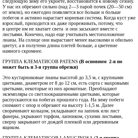
следующую зиму его укроете, восстановится к новому сезону.
У нас их обрезают сильно (над 2—3 парой почек (20—50 см)
от земли), но ежегодно появляется все больше и больше
побегов и активно нарастает корневая система. Когда куст уже
взрослый, приходится их даже прореживать, потому, что
в центре им не хватает света и они засыхают вместе с
листьями. Конечно, надо еще учитывать местоположение
лианы. На солнце они вырастают менее высокими и обильно
цветут, а в полутени длина плетей больше, а цветение
намного скромнее.
ГРУППА КЛЕМАТИСОВ PATENS
(В основном
2-я но
может быть и 3-я группа обрезки)
Это кустарниковые лианы высотой до 3,5 м, с крупными
цветками, диаметром от 8 до 12 см, есть сорта с махровыми
цветками, некоторые из них ароматные. Преобладают
экземпляры со светлоокрашенными цветками, которые
распускаются на побегах прошлого года. На зиму побеги
снимают с опор и обрезают на высоту 1-1,5 м. Далее
сворачивают кольцом, укладывают на лапник или лист
фанеры, укрывают торфом, лапником, сухими листьями,
сверху закрывают от дождей пленкой или деревянным
ящиком.
ГРУППА КЛЕМАТИСОВ LANUGINOSA (
2-я группа