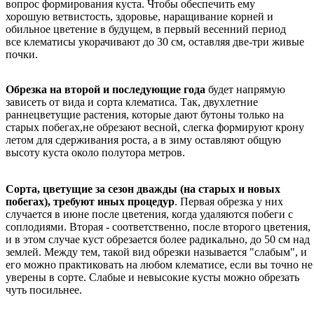
вопрос формирования куста. Чтобы обеспечить ему
хорошую ветвистость, здоровье, наращивание корней и
обильное цветение в будущем, в первый весенний период
все клематисы укорачивают до 30 см, оставляя две-три живые
почки.
Обрезка на второй и последующие года
будет напрямую
зависеть от вида и сорта клематиса. Так, двухлетние
раннецветущие растения, которые дают бутоны только на
старых побегах,не обрезают весной, слегка формируют крону
летом для сдерживания роста, а в зиму оставляют общую
высоту куста около полутора метров.
Сорта, цветущие за сезон дважды (на старых и новых
побегах), требуют иных процедур
. Первая обрезка у них
случается в июне после цветения, когда удаляются побеги с
соплодиями. Вторая - соответственно, после второго цветения,
и в этом случае куст обрезается более радикально, до 50 см над
землей. Между тем, такой вид обрезки называется "слабым", и
его можно практиковать на любом клематисе, если вы точно не
уверены в сорте. Слабые и невысокие кусты можно обрезать
чуть посильнее.