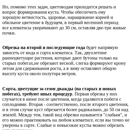
Но, помимо этих задач, цветоводам приходится решать и
вопрос формирования куста. Чтобы обеспечить ему
хорошую ветвистость, здоровье, наращивание корней и
обильное цветение в будущем, в первый весенний период
все клематисы укорачивают до 30 см, оставляя две-три живые
почки.
Обрезка на второй и последующие года
будет напрямую
зависеть от вида и сорта клематиса. Так, двухлетние
раннецветущие растения, которые дают бутоны только на
старых побегах,не обрезают весной, слегка формируют крону
летом для сдерживания роста, а в зиму оставляют общую
высоту куста около полутора метров.
Сорта, цветущие за сезон дважды (на старых и новых
побегах), требуют иных процедур
. Первая обрезка у них
случается в июне после цветения, когда удаляются побеги с
соплодиями. Вторая - соответственно, после второго цветения,
и в этом случае куст обрезается более радикально, до 50 см над
землей. Между тем, такой вид обрезки называется "слабым", и
его можно практиковать на любом клематисе, если вы точно не
уверены в сорте. Слабые и невысокие кусты можно обрезать