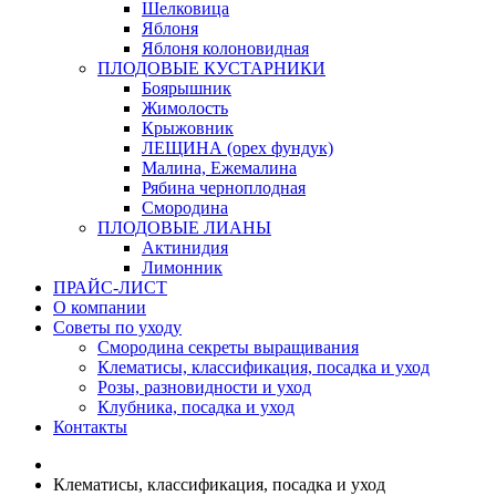
Шелковица
Яблоня
Яблоня колоновидная
ПЛОДОВЫЕ КУСТАРНИКИ
Боярышник
Жимолость
Крыжовник
ЛЕЩИНА (орех фундук)
Малина, Ежемалина
Рябина черноплодная
Смородина
ПЛОДОВЫЕ ЛИАНЫ
Актинидия
Лимонник
ПРАЙС-ЛИСТ
О компании
Советы по уходу
Смородина секреты выращивания
Клематисы, классификация, посадка и уход
Розы, разновидности и уход
Клубника, посадка и уход
Контакты
Клематисы, классификация, посадка и уход