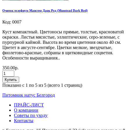
Очиток телефиум Манстер Дарк Ред (Munstead Dark Red)
Код: 0007
Куст компактный. Цветоносы прямые, толстые, красноватой
окраски. Листья мясистые, эллиптические, серо-зеленые, с
пурпурной каймой. Высота во время цветения около 40 см.
Цветет в августе-сентябре. Цветки мелкие, звездчатые,
фиолетово-красные, собраны в щитковидные соцветия.
Особенности выращивания..
350.00р.
Купить
Показано с 1 по 5 из 5 (всего 1 страниц)
Питомник натус Белгород
ПРАЙС-ЛИСТ
О компании
Советы по уходу
Контакты