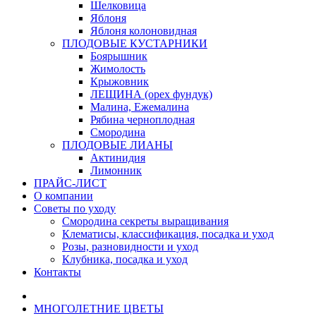
Шелковица
Яблоня
Яблоня колоновидная
ПЛОДОВЫЕ КУСТАРНИКИ
Боярышник
Жимолость
Крыжовник
ЛЕЩИНА (орех фундук)
Малина, Ежемалина
Рябина черноплодная
Смородина
ПЛОДОВЫЕ ЛИАНЫ
Актинидия
Лимонник
ПРАЙС-ЛИСТ
О компании
Советы по уходу
Смородина секреты выращивания
Клематисы, классификация, посадка и уход
Розы, разновидности и уход
Клубника, посадка и уход
Контакты
МНОГОЛЕТНИЕ ЦВЕТЫ