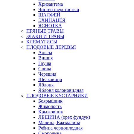
Хризантема
Чистец шерстистый
ШАЛФЕЙ
ЭХИНАЦЕЯ
ЯСНОТКА
ПРЯНЫЕ ТРАВЫ
ЗЛАКИ И ТРАВЫ
КЛЕМАТИСЫ
ПЛОДОВЫЕ ДЕРЕВЬЯ
Алыча
Вишня
Груша
Слива
Черешня
Шелковица
Яблоня
Яблоня колоновидная
ПЛОДОВЫЕ КУСТАРНИКИ
Боярышник
Жимолость
Крыжовник
ЛЕЩИНА (орех фундук)
Малина, Ежемалина
Рябина черноплодная
Смородина