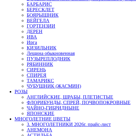
БАРБАРИС
БЕРЕСКЛЕТ
БОЯРЫШНИК
ВЕЙГЕЛА
ГОРТЕНЗИИ
ДЕРЕН
ИВА
Ирга
КИЗИЛЬНИК
Лещина обыкновенная
ПУЗЫРЕПЛОДНИК
РЯБИННИК
СИРЕНЬ
СПИРЕЯ
ТАМАРИКС
ЧУБУШНИК (ЖАСМИН)
РОЗЫ
АНГЛИЙСКИЕ, ШРАБЫ, ПЛЕТИСТЫЕ
ФЛОРИБУНДЫ, СПРЕЙ, ПОЧВОПОКРОВНЫЕ
ЧАЙНО-ГИБРИДНЫНЕ
ЯПОНСКИЕ
МНОГОЛЕТНИЕ ЦВЕТЫ
3. МНОГОЛЕТНИКИ 2026г. прайс-лист
АНЕМОНА
АСТИЛЬБА