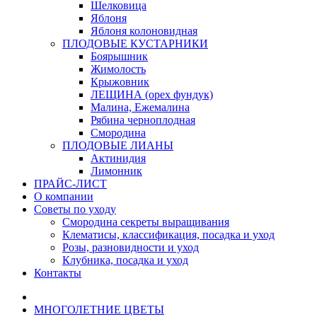
Шелковица
Яблоня
Яблоня колоновидная
ПЛОДОВЫЕ КУСТАРНИКИ
Боярышник
Жимолость
Крыжовник
ЛЕЩИНА (орех фундук)
Малина, Ежемалина
Рябина черноплодная
Смородина
ПЛОДОВЫЕ ЛИАНЫ
Актинидия
Лимонник
ПРАЙС-ЛИСТ
О компании
Советы по уходу
Смородина секреты выращивания
Клематисы, классификация, посадка и уход
Розы, разновидности и уход
Клубника, посадка и уход
Контакты
МНОГОЛЕТНИЕ ЦВЕТЫ