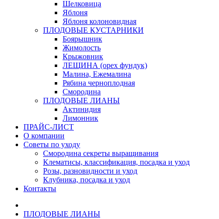
Шелковица
Яблоня
Яблоня колоновидная
ПЛОДОВЫЕ КУСТАРНИКИ
Боярышник
Жимолость
Крыжовник
ЛЕЩИНА (орех фундук)
Малина, Ежемалина
Рябина черноплодная
Смородина
ПЛОДОВЫЕ ЛИАНЫ
Актинидия
Лимонник
ПРАЙС-ЛИСТ
О компании
Советы по уходу
Смородина секреты выращивания
Клематисы, классификация, посадка и уход
Розы, разновидности и уход
Клубника, посадка и уход
Контакты
ПЛОДОВЫЕ ЛИАНЫ